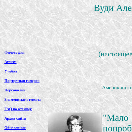
Вуди Але
Философия
(настояще
Атеизм
Учебка
Портретная галерея
Американский
Персоналии
Знаменитые атеисты
FAQ по атеизму
"Мало 
Архив сайта
попр
Обновления