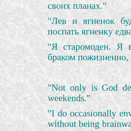
своих планах."
"Лев и ягненок бу
поспать ягненку едва
"Я старомоден. Я 
браком пожизненно, 
"Not only is God de
weekends."
"I do occasionally env
without being brainwas