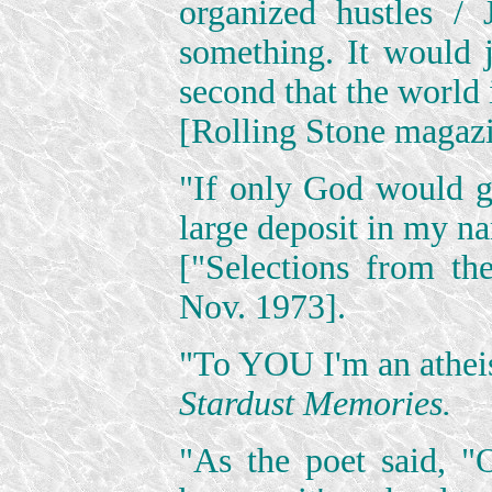
organized hustles /
something. It would j
second that the world 
[Rolling Stone magazi
"If only God would g
large deposit in my n
["Selections from t
Nov. 1973].
"To YOU I'm an atheis
Stardust Memories.
"As the poet said, 