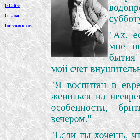
водоп
О Сайте
Ссылки
суббот
Гостевая книга
"Ах, 
мне н
бытия
мой счет внушительн
"Я воспитан в евре
жениться на неевре
особенности, бри
вечером."
"Если ты хочешь, ч